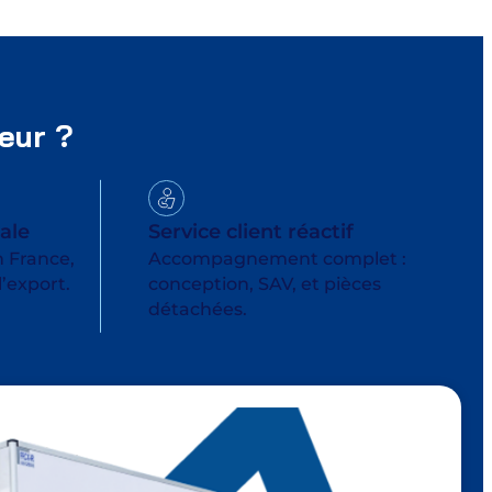
eur ?
ale
Service client réactif
 France,
Accompagnement complet :
’export.
conception, SAV, et pièces
détachées.