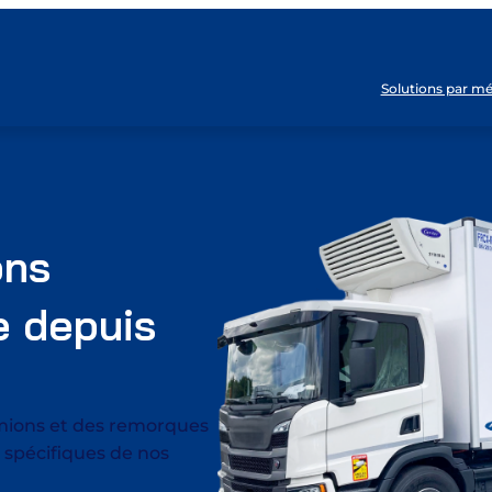
Solutions par mé
ons
e depuis
mions et des remorques
 spécifiques de nos