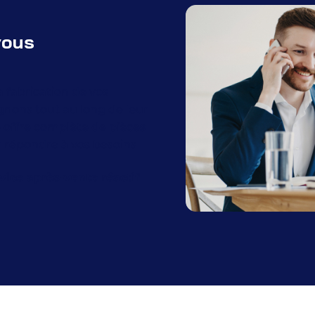
vous
 fabrication de vos
gnons tout au long de leur
e offre complète de pièces
r répondre à vos besoins
vice après-vente réactif