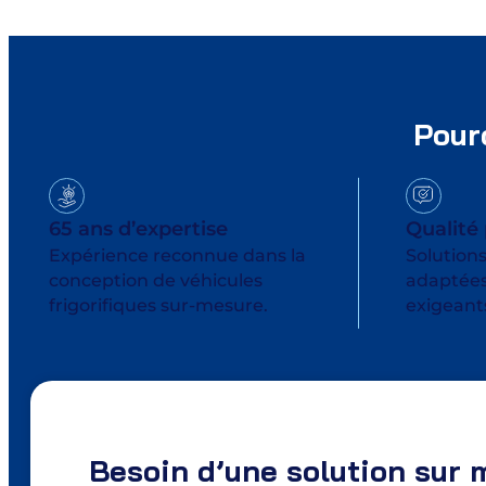
Pour
65 ans d’expertise
Qualité
Expérience reconnue dans la
Solutions
conception de véhicules
adaptées
frigorifiques sur-mesure.
exigeant
Besoin d’une solution sur 