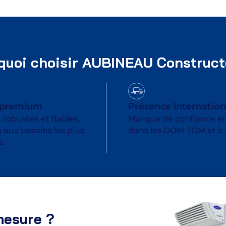
quoi choisir AUBINEAU Construct
 premium
Présence internation
 robustes et fiables,
Marque de confiance en
 aux besoins les plus
dans les DOM-TOM et à l
s.
mesure ?