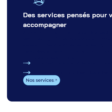
Des services pensés pour 
accompagner
AUBINEAU Constructeur ne s’arrête pas à la
véhicules frigorifiques. Nous vous accompa
vie avec un Service Après-Vente réactif, un
détachées, et des solutions de location pou
ponctuels ou saisonniers.
Nous restons à vos côtés avec un ser
Un large stock de pièces détachées
Nos services