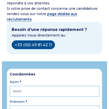
répondre à vos attentes.
Si votre prise de contact concerne une candidature,
rendez-vous sur notre
page dédiée aux
recrutements
.
Besoin d’une réponse rapidement ?
Appelez-nous directement au :
+33 (0)5 49 81 42 11
Contactez-
Coordonnées
nous
Nom
*
Prénom
*