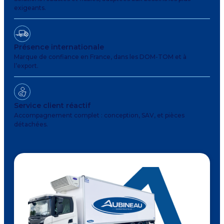
exigeants.
Présence internationale
Marque de confiance en France, dans les DOM-TOM et à
l’export.
Service client réactif
Accompagnement complet : conception, SAV, et pièces
détachées.