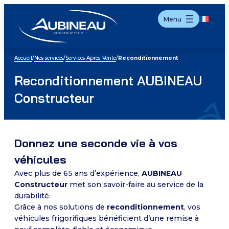
Aller
Menu
au
contenu
Accueil
/
Nos services
/
Services Après-Vente
/
Reconditionnement
Reconditionnement AUBINEAU
Constructeur
Donnez une seconde vie à vos
véhicules
Avec plus de 65 ans d’expérience,
AUBINEAU
Constructeur
met son savoir-faire au service de la
durabilité.
Grâce à nos solutions de
reconditionnement
, vos
véhicules frigorifiques bénéficient d’une remise à